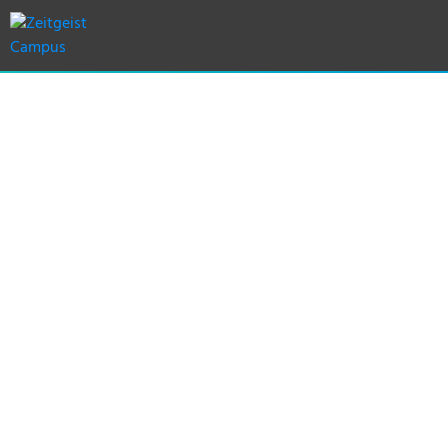
Deine ZEIT ist reif für
einen neuen GEIST!
Befreie dich von altem Ballast und erhalte aktuelle
wissenschaftliche Erkenntnisse, nützliche Tools und
effektive Coachings für ein Leben nach deinen
Vorstellungen.